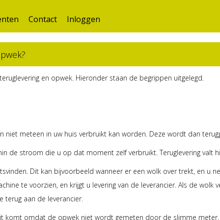
nten
Contact
Inloggen
 opwek?
g, teruglevering en opwek. Hieronder staan de begrippen uitgelegd.
 niet meteen in uw huis verbruikt kan worden. Deze wordt dan terugg
n de stroom die u op dat moment zelf verbruikt. Teruglevering valt h
aatsvinden. Dit kan bijvoorbeeld wanneer er een wolk over trekt, en 
ne te voorzien, en krijgt u levering van de leverancier. Als de wolk
e terug aan de leverancier.
n. Dit komt omdat de opwek niet wordt gemeten door de slimme meter.